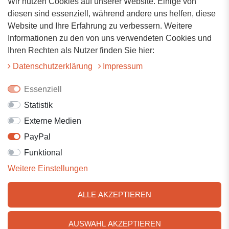
Wir nutzen Cookies auf unserer Website. Einige von
Adresse
diesen sind essenziell, während andere uns helfen, diese
Website und Ihre Erfahrung zu verbessern. Weitere
Hauptstrasse 34
Informationen zu den von uns verwendeten Cookies und
73117 Wangen
Ihren Rechten als Nutzer finden Sie hier:
07161-9566068
Daten­schutz­erklärung
Impressum
info@tiervitalshop.de
Essenziell
Statistik
Folgt uns auf Facebook
Externe Medien
Folgt uns auf Instagram
PayPal
Funktional
Weitere Einstellungen
ALLE AKZEPTIEREN
AUSWAHL AKZEPTIEREN
© 2025 Tiervitalshop | Webentwicklung & Webdesign
WERK38