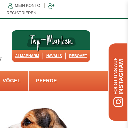
MEIN KONTO
REGISTRIEREN
ALMAPHARM
NAVALIS
REBOVET
FOLGT UNS AUF
INSTAGRAM
VÖGEL
PFERDE