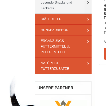
gesunde Snacks und
H
Leckerlis
B
S
T
DIÄTFUTTER
H
D
HUNDEZUBEHÖR
T
ERGÄNZUNGS
A
FUTTERMITTEL U.
PFLEGEMITTEL
NATÜRLICHE
FUTTERZUSÄTZE
UNSERE PARTNER