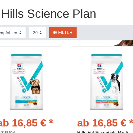
Hills Science Plan
FILTER
ab 16,85 € *
ab 16,85 € 
Hills Vet Essentials Multi-
VP 19,50 €