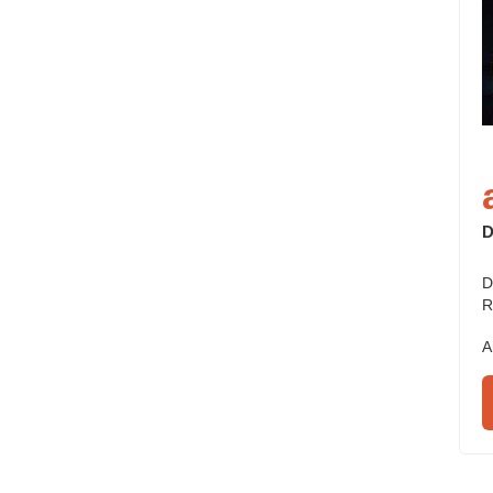
D
D
R
A