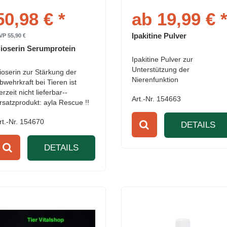
50,98 € *
ab 19,99 € 
Ipakitine Pulver
VP 55,90 €
ioserin Serumprotein
Ipakitine Pulver zur
Unterstützung der
ioserin zur Stärkung der
Nierenfunktion
bwehrkraft bei Tieren ist
erzeit nicht lieferbar--
Art.-Nr. 154663
rsatzprodukt: ayla Rescue !!
rt.-Nr. 154670
DETAILS
DETAILS