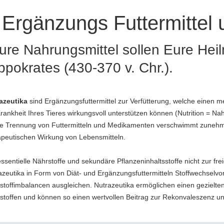
Ergänzungs Futtermittel u
ure Nahrungsmittel sollen Eure Heilm
ppokrates (430-370 v. Chr.).
azeutika
sind Ergänzungsfuttermittel zur Verfütterung, welche einen m
Krankheit Ihres Tieres wirkungsvoll unterstützen können (Nutrition = Na
kte Trennung von Futtermitteln und Medikamenten verschwimmt zuneh
apeutischen Wirkung von Lebensmitteln.
ssentielle Nährstoffe und sekundäre Pflanzeninhaltsstoffe nicht zur fr
azeutika in Form von Diät- und Ergänzungsfuttermitteln Stoffwechselvo
stoffimbalancen ausgleichen. Nutrazeutika ermöglichen einen gezielten 
stoffen und können so einen wertvollen Beitrag zur Rekonvaleszenz u