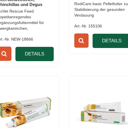
RodiCare basic Pelletfutter zu
hinchillas und Degus
Stabilisierung der gesunden
oVet Rescue Feed
Verdauung
ppetitanregendes
rgänzungsfuttermittel für
Art.-Nr. 155106
wergkaninchen,
eerschweinchen, Chinchillas
rt.-Nr. NEW-18666
nd Degus
DETAILS
DETAILS