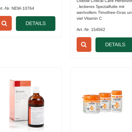
Oxbow Critical Care Herbovo
, leckeres Spezialfutte mit
rt.-Nr. NEW-10764
wertvollem Timothee-Gras u
viel Vitamin C
DETAILS
Art.-Nr. 154562
DETAILS