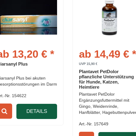
ab 13,20 € *
ab 14,49 € 
iarsanyl Plus
UVP 15,90 €
Plantavet PetDolor
pflanzliche Unterstützung
iarsanyl Plus bei akuten
für Hunde, Katzen,
esorptionsstörungen im Darm
Heimtiere
Plantavet PetDolor
rt.-Nr. 154622
Ergänzungsfuttermittel mit
Gingo, Weidenrinde,
DETAILS
Hanfblätter, Hagebuttenpulve
Art.-Nr. 157649