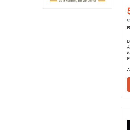
U
B
B
A
d
E
A