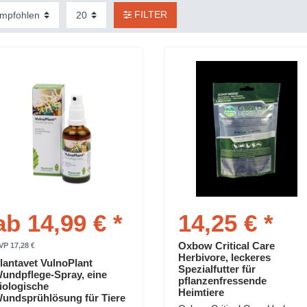
FILTER
ab 14,99 € *
14,25 € *
Oxbow Critical Care
VP 17,28 €
Herbivore, leckeres
lantavet VulnoPlant
Spezialfutter für
undpflege-Spray, eine
pflanzenfressende
iologische
Heimtiere
undsprühlösung für Tiere