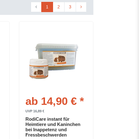
1
2
3
ab 14,90 € *
UVP 16,89 €
RodiCare instant für
Heimtiere und Kaninchen
bei Inappetenz und
Fressbeschwerden