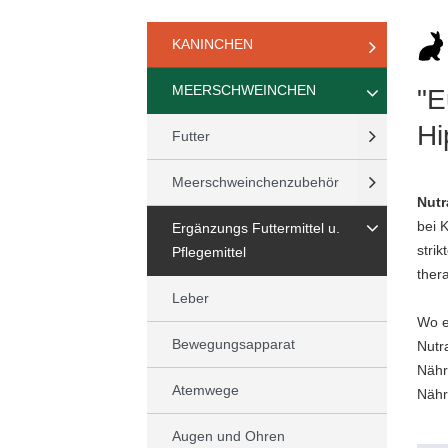
KANINCHEN
MEERSCHWEINCHEN
"E
Hi
Futter
Meerschweinchenzubehör
Nutr
bei 
Ergänzungs Futtermittel u.
stri
Pflegemittel
ther
Leber
Wo e
Bewegungsapparat
Nutr
Nähr
Atemwege
Nähr
Augen und Ohren