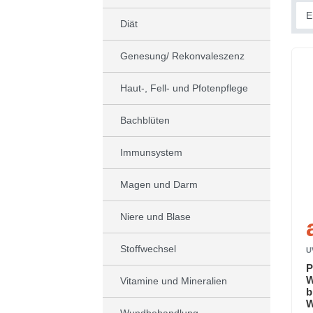
Diät
Genesung/ Rekonvaleszenz
Haut-, Fell- und Pfotenpflege
Bachblüten
Immunsystem
Magen und Darm
Niere und Blase
Stoffwechsel
U
P
W
Vitamine und Mineralien
b
W