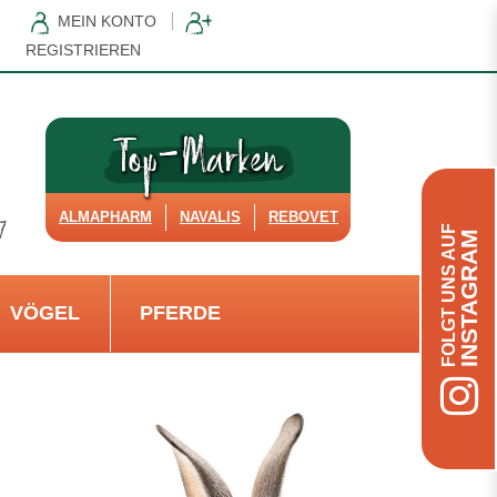
MEIN KONTO
REGISTRIEREN
ALMAPHARM
NAVALIS
REBOVET
FOLGT UNS AUF
INSTAGRAM
VÖGEL
PFERDE