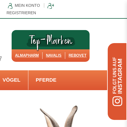
MEIN KONTO
REGISTRIEREN
ALMAPHARM
NAVALIS
REBOVET
FOLGT UNS AUF
INSTAGRAM
VÖGEL
PFERDE