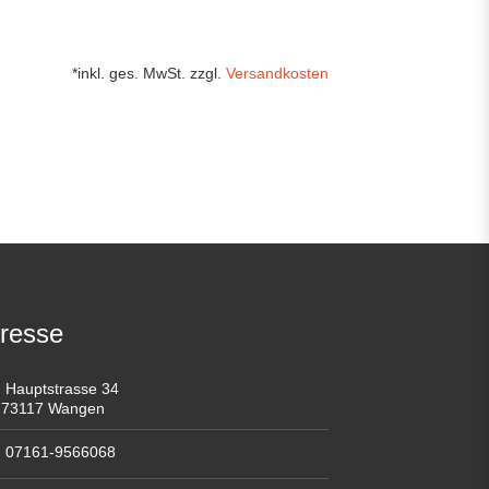
*inkl. ges. MwSt. zzgl.
Versandkosten
resse
Hauptstrasse 34
73117 Wangen
07161-9566068