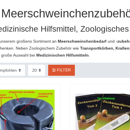
Meerschweinchenzubehö
dizinische Hilfsmittel, Zoologische
unserem großens Sortiment an
Meerschweinchenbedarf
und
-zubeh
henken. Neben Zoologischem Zubehör wie
Transportkörben, Kralle
 große Auswahl bei
Medizinischen Hilfsmitteln
.
FILTER