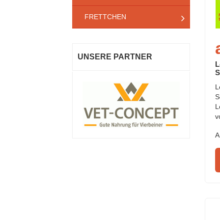
FRETTCHEN
UNSERE PARTNER
L
S
L
S
L
v
A