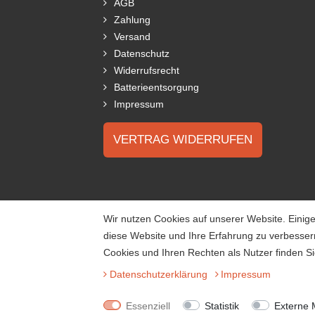
AGB
Zahlung
Versand
Datenschutz
Widerrufsrecht
Batterieentsorgung
Impressum
VERTRAG WIDERRUFEN
Wir nutzen Cookies auf unserer Website. Einige
diese Website und Ihre Erfahrung zu verbesse
Cookies und Ihren Rechten als Nutzer finden Si
Daten­schutz­erklärung
Impressum
Essenziell
Statistik
Externe 