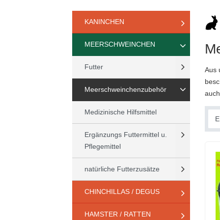
KANINCHEN
MEERSCHWEINCHEN
Me
Futter
Aus 
besc
Meerschweinchenzubehör
auch
Medizinische Hilfsmittel
Ergänzungs Futtermittel u.
Pflegemittel
natürliche Futterzusätze
CHINCHILLAS / DEGUS
HAMSTER / RATTEN