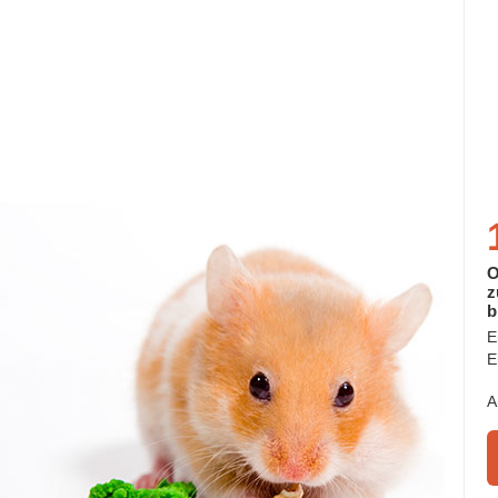
O
z
b
E
E
A