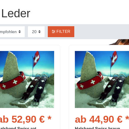
Leder
FILTER
ab 52,90 € *
ab 44,90 € 
alsband Swiss rot
Halsband Swiss braun