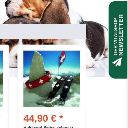
NEWSLETTER
TIER VITALSHOP
*
44,90 € *
Halsband Swiss schwarz