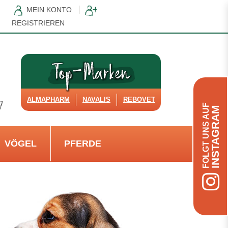
MEIN KONTO
REGISTRIEREN
ALMAPHARM
NAVALIS
REBOVET
FOLGT UNS AUF
INSTAGRAM
VÖGEL
PFERDE