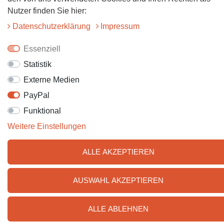
Nutzer finden Sie hier:
Daten­schutz­erklärung
Impressum
Essenziell
© 2025 Tiervitalshop | Webentwicklung & Webdesign
WERK38
Statistik
Externe Medien
PayPal
Funktional
Weitere Einstellungen
ALLE AKZEPTIEREN
AUSWAHL AKZEPTIEREN
ALLE ABLEHNEN