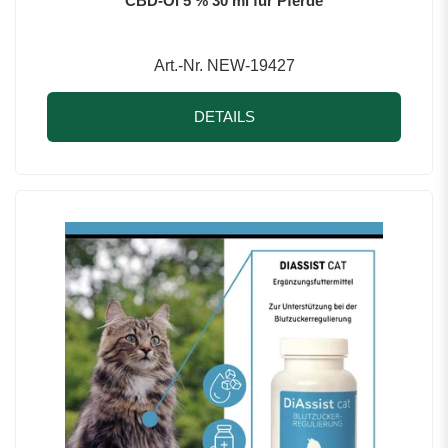
CBD-Öl 5 % 30 ml für Pferde
Art.-Nr. NEW-19427
DETAILS