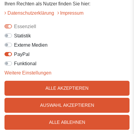
Ihren Rechten als Nutzer finden Sie hier:
Daten­schutz­erklärung
Impressum
Zahlen Sie bequem per
Essenziell
Statistik
Rechnung
Kreditkarte
Vorkasse*
Externe Medien
PayPal
Lastschrift
Funktional
* -3% Skonto
Weitere Einstellungen
Wir versenden mit
ALLE AKZEPTIEREN
AUSWAHL AKZEPTIEREN
ALLE ABLEHNEN
Adresse