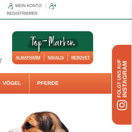
MEIN KONTO
REGISTRIEREN
ALMAPHARM
NAVALIS
REBOVET
FOLGT UNS AUF
INSTAGRAM
VÖGEL
PFERDE