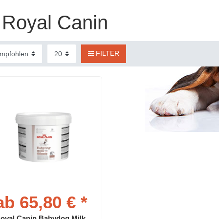
Royal Canin
FILTER
ab 65,80 € *
oyal Canin Babydog Milk