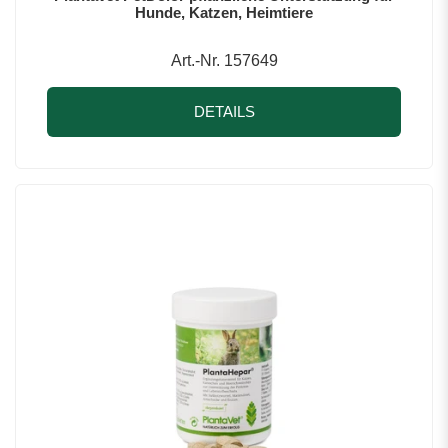
Hunde, Katzen, Heimtiere
Art.-Nr. 157649
DETAILS