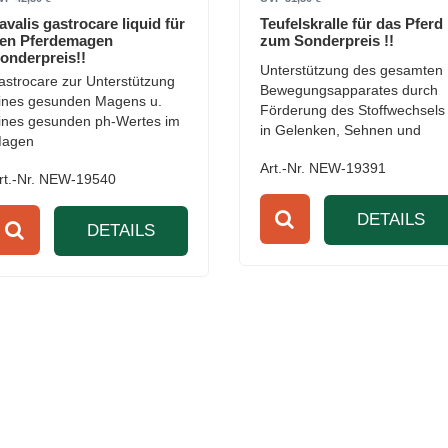
avalis gastrocare liquid für
Teufelskralle für das Pferd
en Pferdemagen
zum Sonderpreis !!
onderpreis!!
Unterstützung des gesamten
astrocare zur Unterstützung
Bewegungsapparates durch
ines gesunden Magens u.
Förderung des Stoffwechsels
ines gesunden ph-Wertes im
in Gelenken, Sehnen und
agen
Bändern.
Art.-Nr. NEW-19391
rt.-Nr. NEW-19540
DETAILS
DETAILS