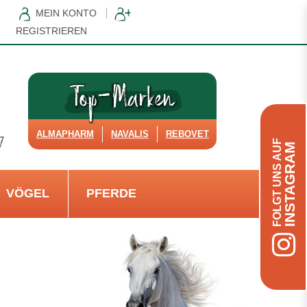
MEIN KONTO
REGISTRIEREN
ALMAPHARM
NAVALIS
REBOVET
FOLGT UNS AUF
INSTAGRAM
VÖGEL
PFERDE