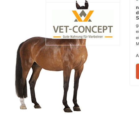
n
d
S
g
e
e
M
A