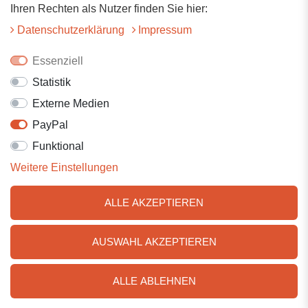
Ihren Rechten als Nutzer finden Sie hier:
AGB
Daten­schutz­erklärung
Impressum
Zahlung
Essenziell
Versand
Statistik
Datenschutz
Externe Medien
PayPal
Widerrufsrecht
Funktional
Batterieentsorgung
Weitere Einstellungen
Impressum
ALLE AKZEPTIEREN
VERTRAG WIDERRUFEN
AUSWAHL AKZEPTIEREN
Zahlen Sie bequem per
ALLE ABLEHNEN