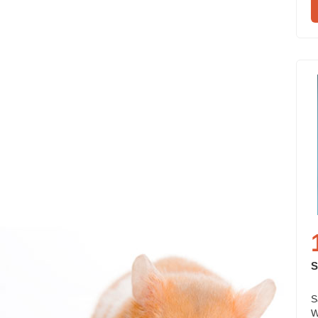
S
S
W