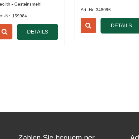
eolith - Gesteinsmehl
Art.-Nr. 348096
rt.-Nr. 159984
DETAILS
DETAILS
Zahlen Sie bequem per
Ad