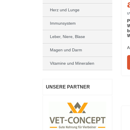
Herz und Lunge
U
P
Immunsystem
W
b
W
Leber, Niere, Blase
A
Magen und Darm
Vitamine und Mineralien
UNSERE PARTNER