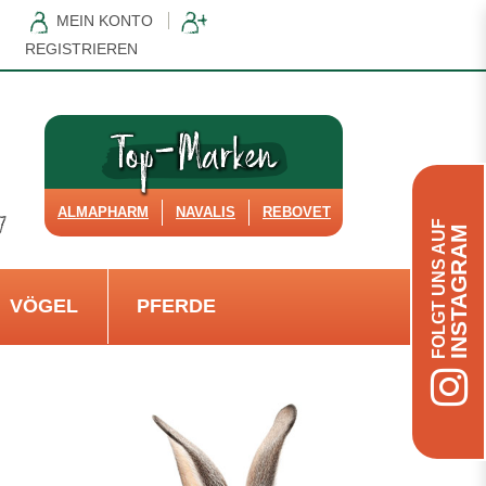
MEIN KONTO
REGISTRIEREN
ALMAPHARM
NAVALIS
REBOVET
FOLGT UNS AUF
INSTAGRAM
VÖGEL
PFERDE