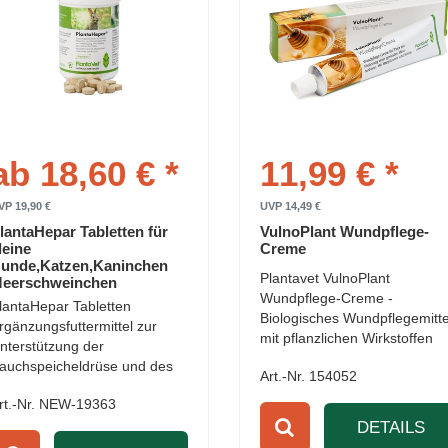
ab 18,60 € *
11,99 € *
VP 19,90 €
UVP 14,49 €
lantaHepar Tabletten für
VulnoPlant Wundpflege-
leine
Creme
unde,Katzen,Kaninchen
Plantavet VulnoPlant
eerschweinchen
Wundpflege-Creme -
lantaHepar Tabletten
Biologisches Wundpflegemitte
rgänzungsfuttermittel zur
mit pflanzlichen Wirkstoffen
nterstützung der
auchspeicheldrüse und des
Art.-Nr. 154052
eberstoffwechsels.
rt.-Nr. NEW-19363
DETAILS