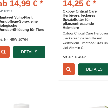
ab 14,99 € *
14,25 € *
Oxbow Critical Care
VP 17,28 €
Herbivore, leckeres
lantavet VulnoPlant
Spezialfutter für
undpflege-Spray, eine
pflanzenfressende
iologische
Heimtiere
undsprühlösung für Tiere
Oxbow Critical Care Herbovo
, leckeres Spezialfutte mit
rt.-Nr. NEW-10764
wertvollem Timothee-Gras u
viel Vitamin C
DETAILS
Art.-Nr. 154562
DETAILS