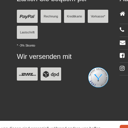
Rechnung
Kreditkarte
Vorkasse*
Lastschrift
* -3% Skonto
Wir versenden mit