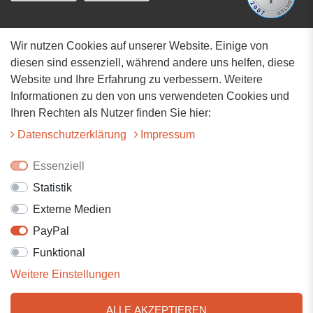
Wir nutzen Cookies auf unserer Website. Einige von
Adresse
diesen sind essenziell, während andere uns helfen, diese
Website und Ihre Erfahrung zu verbessern. Weitere
Hauptstrasse 34
Informationen zu den von uns verwendeten Cookies und
73117 Wangen
Ihren Rechten als Nutzer finden Sie hier:
07161-9566068
Daten­schutz­erklärung
Impressum
info@tiervitalshop.de
Essenziell
Statistik
Folgt uns auf Facebook
Externe Medien
Folgt uns auf Instagram
PayPal
Funktional
Weitere Einstellungen
ALLE AKZEPTIEREN