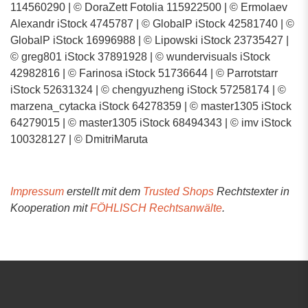
114560290 | © DoraZett Fotolia 115922500 | © Ermolaev
Alexandr iStock 4745787 | © GlobalP iStock 42581740 | ©
GlobalP iStock 16996988 | © Lipowski iStock 23735427 |
© greg801 iStock 37891928 | © wundervisuals iStock
42982816 | © Farinosa iStock 51736644 | © Parrotstarr
iStock 52631324 | © chengyuzheng iStock 57258174 | ©
marzena_cytacka iStock 64278359 | © master1305 iStock
64279015 | © master1305 iStock 68494343 | © imv iStock
100328127 | © DmitriMaruta
Impressum
erstellt mit dem
Trusted Shops
Rechtstexter in
Kooperation mit
FÖHLISCH Rechtsanwälte
.