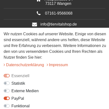
73117 Wangen
07161-9566068
info@tiervitalshop.de
Wir nutzen Cookies auf unserer Website. Einige von diesen
Folgt uns auf Facebook
sind essenziell, während andere uns helfen, diese Website
und Ihre Erfahrung zu verbessern. Weitere Informationen zu
Folgt uns auf Instagram
den von uns verwendeten Cookies und Ihren Rechten als
Nutzer finden Sie hier:
Daten­schutz­erklärung
Impressum
Essenziell
Statistik
Externe Medien
© 2025 Tiervitalshop | Webentwicklung & Webdesign
WERK38
PayPal
Funktional