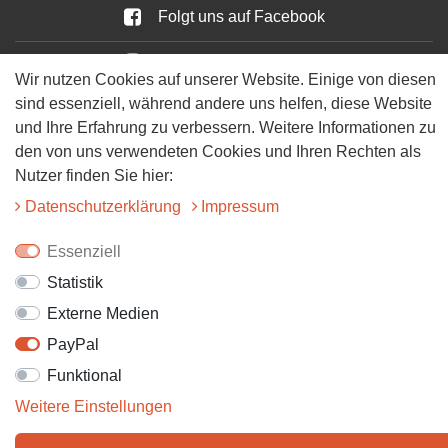
Folgt uns auf Facebook
Folgt uns auf Instagram
Wir nutzen Cookies auf unserer Website. Einige von diesen
sind essenziell, während andere uns helfen, diese Website
und Ihre Erfahrung zu verbessern. Weitere Informationen zu
den von uns verwendeten Cookies und Ihren Rechten als
Nutzer finden Sie hier:
Daten­schutz­erklärung
Impressum
© 2025 Tiervitalshop | Webentwicklung & Webdesign
WERK38
Essenziell
Statistik
Externe Medien
PayPal
Funktional
Weitere Einstellungen