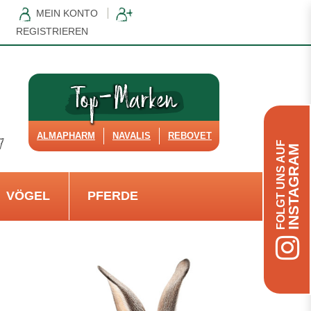
MEIN KONTO
REGISTRIEREN
ALMAPHARM
NAVALIS
REBOVET
FOLGT UNS AUF
INSTAGRAM
VÖGEL
PFERDE