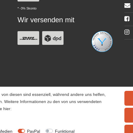
* -3% Skonto
Wir versenden mit
 von diesen sind essenziell, während andere uns helfen,
rn. Weitere Informationen zu den von uns verwendeten
e hier:
© 2025 Tiervitalshop | Webentwicklung & Webdesign
WERK38
Medien
PayPal
Funktional