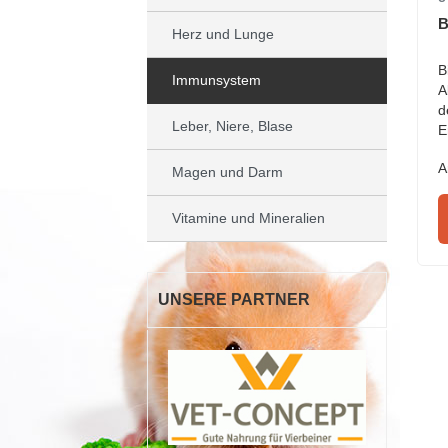
B
Herz und Lunge
B
Immunsystem
A
d
Leber, Niere, Blase
E
A
Magen und Darm
Vitamine und Mineralien
UNSERE PARTNER