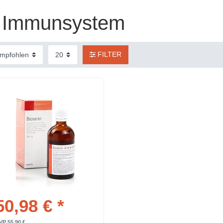
Immunsystem
FILTER
50,98 € *
VP 55,90 €