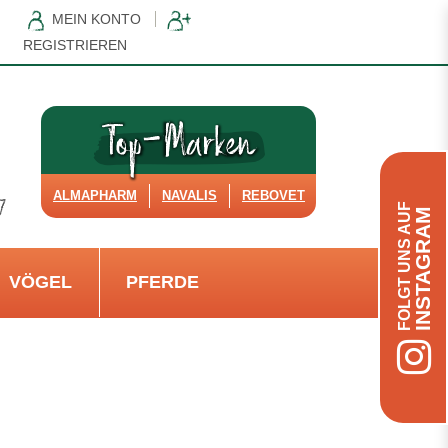
MEIN KONTO
REGISTRIEREN
ALMAPHARM
NAVALIS
REBOVET
FOLGT UNS AUF
INSTAGRAM
VÖGEL
PFERDE