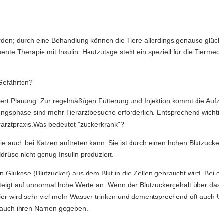
rden; durch eine Behandlung können die Tiere allerdings genauso glückl
ente Therapie mit Insulin. Heutzutage steht ein speziell für die Tiermed
 Gefährten?
dert Planung: Zur regelmäßígen Fütterung und Injektion kommt die A
ngsphase sind mehr Tierarztbesuche erforderlich. Entsprechend wichtig
rarztpraxis.Was bedeutet "zuckerkrank"?
die auch bei Katzen auftreten kann. Sie ist durch einen hohen Blutzuck
ldrüse nicht genug Insulin produziert.
on Glukose (Blutzucker) aus dem Blut in die Zellen gebraucht wird. Bei
steigt auf unnormal hohe Werte an. Wenn der Blutzuckergehalt über da
Tier wird sehr viel mehr Wasser trinken und dementsprechend oft auch U
t auch ihren Namen gegeben.