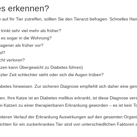
es erkennen?
uf Ihr Tier zutreffen, sollten Sie den Tierarzt befragen. Schnelles Ha
trinkt sehr viel mehr als früher?
t es sogar in die Wohnung?
agener als früher vor?
el?
cht verloren?
zen kann Übergewicht zu Diabetes führen)
tzter Zeit schlechter sieht oder sich die Augen trüben?
etes hinweisen. Zur sicheren Diagnose empfiehlt sich daher eine gen
, Ihre Katze ist an Diabetes mellitus erkrankt, ist diese Diagnose ver
bei Katzen zu einer therapierbaren Erkrankung geworden – es ist kein T
weiteren Verlauf der Erkrankung Auswirkungen auf den gesamten Organ
hten für ein zuckerkrankes Tier sind von unterschiedlichen Faktoren 