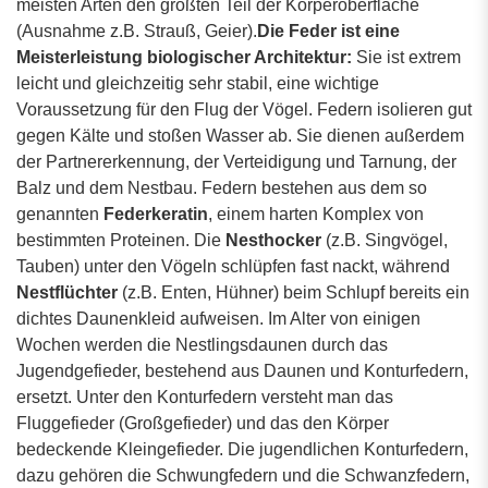
meisten Arten den größten Teil der Körperoberfläche
(Ausnahme z.B. Strauß, Geier).
Die Feder ist eine
Meisterleistung biologischer Architektur:
Sie ist extrem
leicht und gleichzeitig sehr stabil, eine wichtige
Voraussetzung für den Flug der Vögel. Federn isolieren gut
gegen Kälte und stoßen Wasser ab. Sie dienen außerdem
der Partnererkennung, der Verteidigung und Tarnung, der
Balz und dem Nestbau. Federn bestehen aus dem so
genannten
Federkeratin
, einem harten Komplex von
bestimmten Proteinen. Die
Nesthocker
(z.B. Singvögel,
Tauben) unter den Vögeln schlüpfen fast nackt, während
Nestflüchter
(z.B. Enten, Hühner) beim Schlupf bereits ein
dichtes Daunenkleid aufweisen. Im Alter von einigen
Wochen werden die Nestlingsdaunen durch das
Jugendgefieder, bestehend aus Daunen und Konturfedern,
ersetzt. Unter den Konturfedern versteht man das
Fluggefieder
(Großgefieder) und das den Körper
bedeckende Kleingefieder. Die jugendlichen Konturfedern,
dazu gehören die Schwungfedern und die Schwanzfedern,