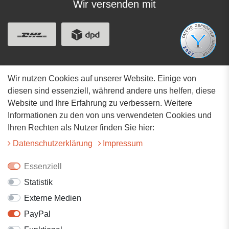
Wir versenden mit
Wir nutzen Cookies auf unserer Website. Einige von
Adresse
diesen sind essenziell, während andere uns helfen, diese
Website und Ihre Erfahrung zu verbessern. Weitere
Hauptstrasse 34
Informationen zu den von uns verwendeten Cookies und
73117 Wangen
Ihren Rechten als Nutzer finden Sie hier:
07161-9566068
Daten­schutz­erklärung
Impressum
info@tiervitalshop.de
Essenziell
Statistik
Folgt uns auf Facebook
Externe Medien
Folgt uns auf Instagram
PayPal