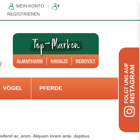
MEIN KONTO
REGISTRIEREN
ALMAPHARM
NAVALIS
REBOVET
FOLGT UNS AUF
INSTAGRAM
VÖGEL
PFERDE
eleifend ac, enim. Aliquam lorem ante, dapibus