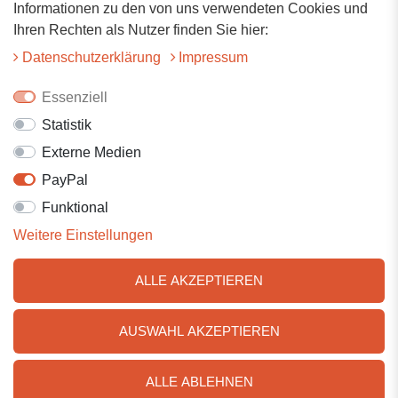
Informationen zu den von uns verwendeten Cookies und
73117 Wangen
Ihren Rechten als Nutzer finden Sie hier:
07161-9566068
Daten­schutz­erklärung
Impressum
info@tiervitalshop.de
Essenziell
Statistik
Folgt uns auf Facebook
Externe Medien
Folgt uns auf Instagram
PayPal
Funktional
Weitere Einstellungen
ALLE AKZEPTIEREN
AUSWAHL AKZEPTIEREN
© 2025 Tiervitalshop | Webentwicklung & Webdesign
WERK38
ALLE ABLEHNEN