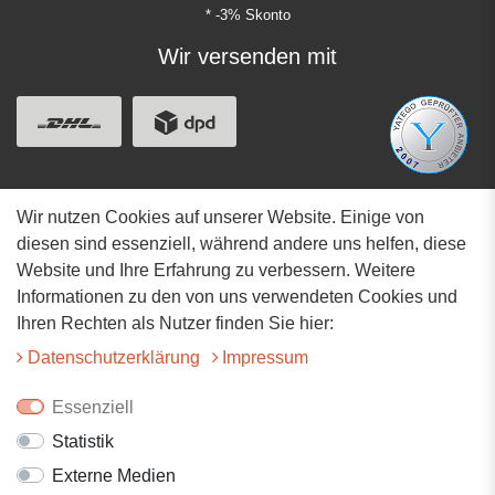
* -3% Skonto
Wir versenden mit
Wir nutzen Cookies auf unserer Website. Einige von
Adresse
diesen sind essenziell, während andere uns helfen, diese
Website und Ihre Erfahrung zu verbessern. Weitere
Hauptstrasse 34
Informationen zu den von uns verwendeten Cookies und
73117 Wangen
Ihren Rechten als Nutzer finden Sie hier:
07161-9566068
Daten­schutz­erklärung
Impressum
info@tiervitalshop.de
Essenziell
Statistik
Folgt uns auf Facebook
Externe Medien