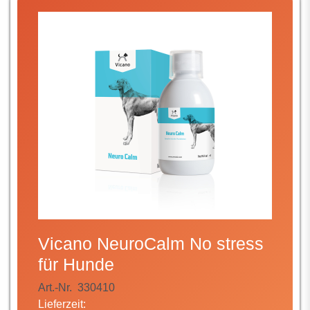
Vicano NeuroCalm No stress
für Hunde
Art.-Nr.
330410
Lieferzeit: