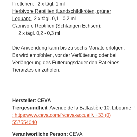
Frettchen:
2 x tägl. 1 ml
Herbivore Reptilien (Landschildkröten, grüner
Leguan):
2 x tägl. 0,1 - 0,2 ml
Carnivore Reptilien (Schlangen Echsen):
2 x tägl. 0,2 - 0,3 ml
Die Anwendung kann bis zu sechs Monate erfolgen.
Es wird empfohlen, vor der Verfütterung oder bei
Verlängerung des Fütterungsdauer den Rat eines
Tierarztes einzuholen.
Hersteller: CEVA
Tiergesundheit
, Avenue de la Ballastière 10
, Libourne F
: https:www.ceva.com/fr/ceva-accueil/
,
+33 (0)
557554040
Verantwortliche Person:
CEVA