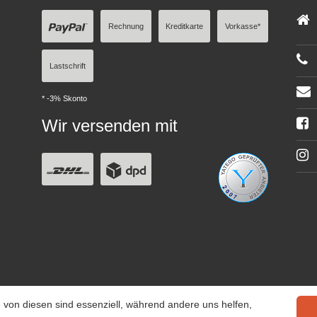
Rechnung
Kreditkarte
Vorkasse*
Lastschrift
* -3% Skonto
Wir versenden mit
 von diesen sind essenziell, während andere uns helfen,