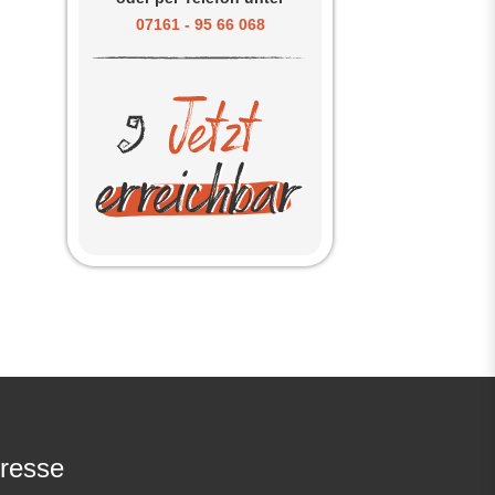
07161 - 95 66 068
resse