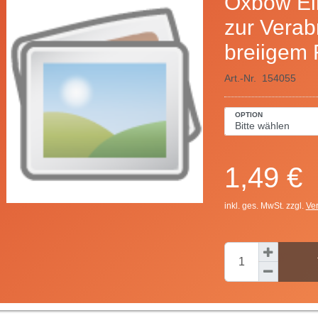
Oxbow Ei
zur Verab
breiigem 
Art.-Nr.
154055
OPTION
1,49 €
inkl. ges. MwSt. zzgl.
Ve