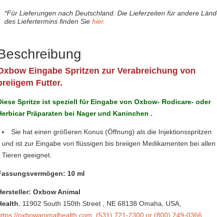
*Für Lieferungen nach Deutschland. Die Lieferzeiten für andere Län
des Liefertermins finden Sie
hier
.
Beschreibung
Oxbow Eingabe Spritzen zur Verabreichung von
breiigem Futter.
Diese Spritze ist speziell für Eingabe von Oxbow- Rodicare- oder
Herbicar Präparaten bei Nager und Kaninchen .
Sie hat einen größeren Konus (Öffnung) als die Injektionsspritzen
und ist zur Eingabe von flüssigen bis breiigen Medikamenten bei allen
Tieren geeignet.
Fassungsvermögen: 10 ml
Hersteller: Oxbow Animal
Health
, 11902 South 150th Street
, NE 68138 Omaha,
USA
,
https://oxbowanimalhealth.com
,
(531) 721-2300 or (800) 249-0366