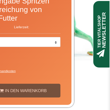
ngabe Spritzen
reichung von
NEWSLETTER
Futter
TIER VITALSHOP
Lieferzeit:
rsandkosten
IN DEN WARENKORB