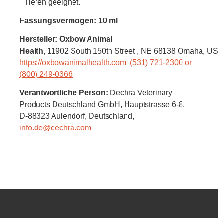
Tieren geeignet.
Fassungsvermögen: 10 ml
Hersteller: Oxbow Animal
Health
, 11902 South 150th Street
, NE 68138 Omaha,
US
https://oxbowanimalhealth.com
,
(531) 721-2300 or
(800) 249-0366
Verantwortliche Person:
Dechra Veterinary
Products Deutschland GmbH,
Hauptstrasse 6-8,
D-88323 Aulendorf,
Deutschland
,
info.de@dechra.com