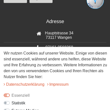
Adresse
Hauptstrasse 34
73117 Wangen
07161-9566068
Wir nutzen Cookies auf unserer Website. Einige von diesen
info@tiervitalshop.de
sind essenziell, während andere uns helfen, diese Website
und Ihre Erfahrung zu verbessern. Weitere Informationen zu
Folgt uns auf Facebook
den von uns verwendeten Cookies und Ihren Rechten als
Nutzer finden Sie hier:
Folgt uns auf Instagram
Daten­schutz­erklärung
Impressum
Essenziell
Statistik