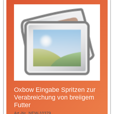
Oxbow Eingabe Spritzen zur
Verabreichung von breiigem
Futter
Art.-Nr.
NEW-10379