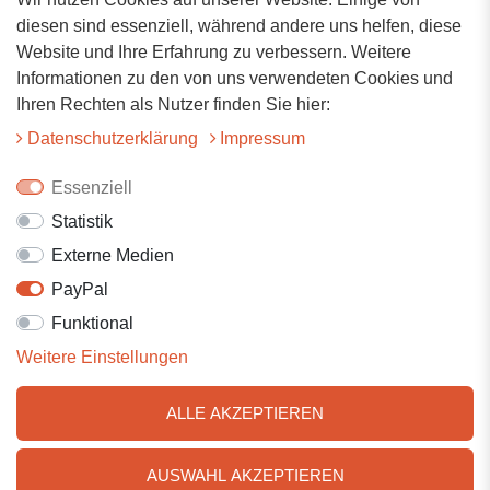
Adresse
diesen sind essenziell, während andere uns helfen, diese
Website und Ihre Erfahrung zu verbessern. Weitere
Hauptstrasse 34
Informationen zu den von uns verwendeten Cookies und
73117 Wangen
Ihren Rechten als Nutzer finden Sie hier:
07161-9566068
Daten­schutz­erklärung
Impressum
info@tiervitalshop.de
Essenziell
Statistik
Folgt uns auf Facebook
Externe Medien
Folgt uns auf Instagram
PayPal
Funktional
Weitere Einstellungen
ALLE AKZEPTIEREN
AUSWAHL AKZEPTIEREN
© 2025 Tiervitalshop | Webentwicklung & Webdesign
WERK38