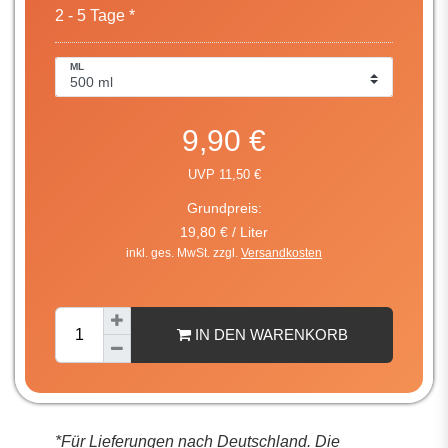
2 - 5 Tage *
ML
9,90 €
UVP 11,50 €
Grundpreis:
19,80 € / Liter
inkl. ges. MwSt. zzgl.
Versandkosten
IN DEN WARENKORB
*Für Lieferungen nach Deutschland. Die