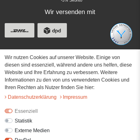
* -3% Skonto
Wir versenden mit
Wir nutzen Cookies auf unserer Website. Einige von
Adresse
diesen sind essenziell, während andere uns helfen, diese
Website und Ihre Erfahrung zu verbessern. Weitere
Hauptstrasse 34
Informationen zu den von uns verwendeten Cookies und
73117 Wangen
Ihren Rechten als Nutzer finden Sie hier:
07161-9566068
Daten­schutz­erklärung
Impressum
info@tiervitalshop.de
Essenziell
Statistik
Folgt uns auf Facebook
Externe Medien
Folgt uns auf Instagram