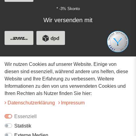
* -3% Skonto
Wir versenden mit
Wir nutzen Cookies auf unserer Website. Einige von
Adresse
diesen sind essenziell, während andere uns helfen, diese
Website und Ihre Erfahrung zu verbessern. Weitere
Hauptstrasse 34
Informationen zu den von uns verwendeten Cookies und
73117 Wangen
Ihren Rechten als Nutzer finden Sie hier:
07161-9566068
Daten­schutz­erklärung
Impressum
info@tiervitalshop.de
Essenziell
Statistik
Folgt uns auf Facebook
Externe Medien