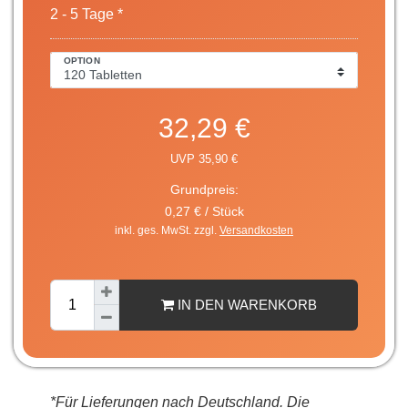
2 - 5 Tage *
OPTION
32,29 €
UVP 35,90 €
Grundpreis:
0,27 € / Stück
inkl. ges. MwSt. zzgl.
Versandkosten
IN DEN WARENKORB
*Für Lieferungen nach Deutschland. Die