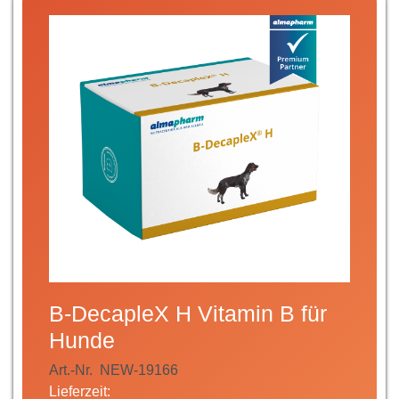
B-DecapleX H Vitamin B für
Hunde
Art.-Nr.
NEW-19166
Lieferzeit: