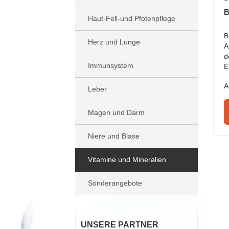
B
Haut-Fell-und Pfotenpflege
B
Herz und Lunge
A
d
Immunsystem
E
A
Leber
Magen und Darm
Niere und Blase
Vitamine und Mineralien
Sonderangebote
UNSERE PARTNER