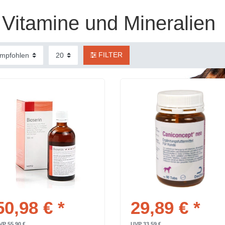
Vitamine und Mineralien
FILTER
50,98 € *
29,89 € *
VP 55,90 €
UVP 33,59 €