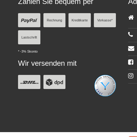
Zahlen Sie bequem per
Ad
Rechnung
Kreditkarte
Vorkasse*
Lastschrift
* -3% Skonto
Wir versenden mit