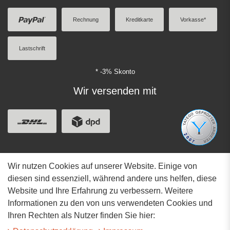
Rechnung
Kreditkarte
Vorkasse*
Lastschrift
* -3% Skonto
Wir versenden mit
Wir nutzen Cookies auf unserer Website. Einige von
Adresse
diesen sind essenziell, während andere uns helfen, diese
Website und Ihre Erfahrung zu verbessern. Weitere
Hauptstrasse 34
Informationen zu den von uns verwendeten Cookies und
73117 Wangen
Ihren Rechten als Nutzer finden Sie hier:
07161-9566068