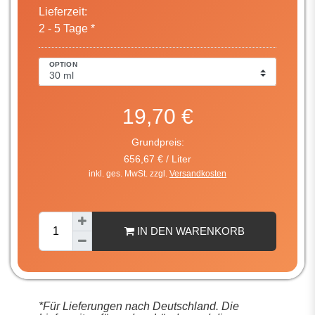
Lieferzeit:
2 - 5 Tage *
OPTION
19,70 €
Grundpreis:
656,67 € / Liter
inkl. ges. MwSt. zzgl.
Versandkosten
IN DEN WARENKORB
*Für Lieferungen nach Deutschland. Die