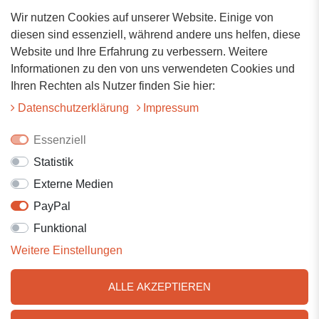
Wir nutzen Cookies auf unserer Website. Einige von
Adresse
diesen sind essenziell, während andere uns helfen, diese
Website und Ihre Erfahrung zu verbessern. Weitere
Hauptstrasse 34
Informationen zu den von uns verwendeten Cookies und
73117 Wangen
Ihren Rechten als Nutzer finden Sie hier:
07161-9566068
Daten­schutz­erklärung
Impressum
info@tiervitalshop.de
Essenziell
Statistik
Folgt uns auf Facebook
Externe Medien
Folgt uns auf Instagram
PayPal
Funktional
Weitere Einstellungen
ALLE AKZEPTIEREN