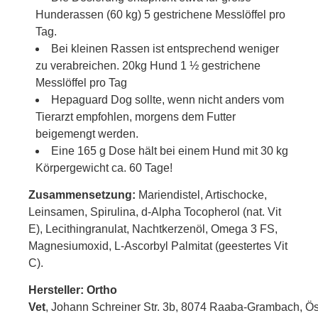
Hunderassen (60 kg) 5 gestrichene Messlöffel pro
Tag.
Bei kleinen Rassen ist entsprechend weniger
zu verabreichen. 20kg Hund 1 ½ gestrichene
Messlöffel pro Tag
Hepaguard Dog sollte, wenn nicht anders vom
Tierarzt empfohlen, morgens dem Futter
beigemengt werden.
Eine 165 g Dose hält bei einem Hund mit 30 kg
Körpergewicht ca. 60 Tage!
Zusammensetzung:
Mariendistel, Artischocke,
Leinsamen, Spirulina, d-Alpha Tocopherol (nat. Vit
E), Lecithingranulat, Nachtkerzenöl, Omega 3 FS,
Magnesiumoxid, L-Ascorbyl Palmitat (geestertes Vit
C).
Hersteller: Ortho
Vet
, Johann Schreiner Str. 3b
, 8074 Raaba-Grambach,
Ös