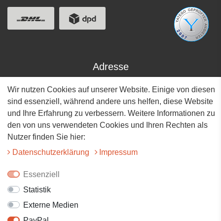
Adresse
Wir nutzen Cookies auf unserer Website. Einige von diesen
Hauptstrasse 34
73117 Wangen
sind essenziell, während andere uns helfen, diese Website
und Ihre Erfahrung zu verbessern. Weitere Informationen zu
07161-9566068
den von uns verwendeten Cookies und Ihren Rechten als
Nutzer finden Sie hier:
info@tiervitalshop.de
Daten­schutz­erklärung
Impressum
Folgt uns auf Facebook
Essenziell
Folgt uns auf Instagram
Statistik
Externe Medien
PayPal