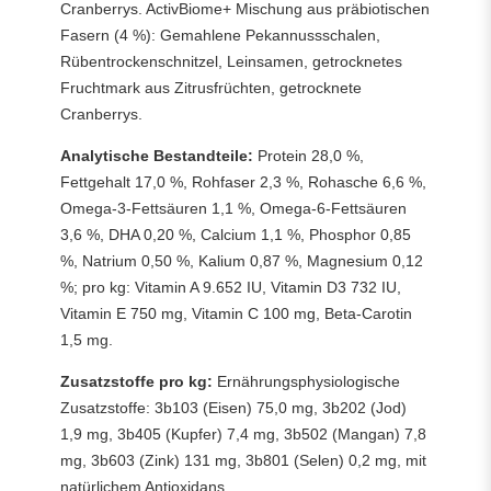
Cranberrys. ActivBiome+ Mischung aus präbiotischen
Fasern (4 %): Gemahlene Pekannussschalen,
Rübentrockenschnitzel, Leinsamen, getrocknetes
Fruchtmark aus Zitrusfrüchten, getrocknete
Cranberrys.
Analytische Bestandteile:
Protein 28,0 %,
Fettgehalt 17,0 %, Rohfaser 2,3 %, Rohasche 6,6 %,
Omega-3-Fettsäuren 1,1 %, Omega-6-Fettsäuren
3,6 %, DHA 0,20 %, Calcium 1,1 %, Phosphor 0,85
%, Natrium 0,50 %, Kalium 0,87 %, Magnesium 0,12
%; pro kg: Vitamin A 9.652 IU, Vitamin D3 732 IU,
Vitamin E 750 mg, Vitamin C 100 mg, Beta-Carotin
1,5 mg.
Zusatzstoffe pro kg:
Ernährungsphysiologische
Zusatzstoffe: 3b103 (Eisen) 75,0 mg, 3b202 (Jod)
1,9 mg, 3b405 (Kupfer) 7,4 mg, 3b502 (Mangan) 7,8
mg, 3b603 (Zink) 131 mg, 3b801 (Selen) 0,2 mg, mit
natürlichem Antioxidans.