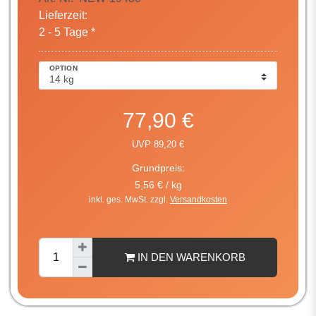
Lieferzeit:
2 - 5 Tage *
OPTION
77,90 €
UVP 89,20 €
Grundpreis:
5,56 € / kg
inkl. ges. MwSt. zzgl.
Versandkosten
IN DEN WARENKORB