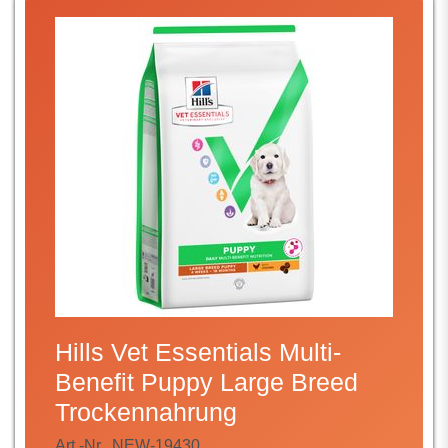
Hills Vet Essentials Multi-
Benefit Puppy Large Breed
Trockennahrung
Art.-Nr.
NEW-19430