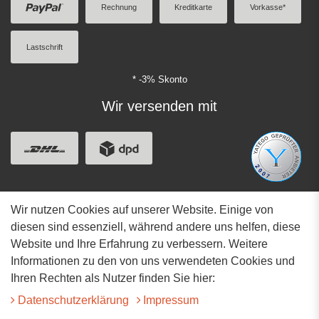
Rechnung
Kreditkarte
Vorkasse*
Lastschrift
* -3% Skonto
Wir versenden mit
Wir nutzen Cookies auf unserer Website. Einige von
Adresse
diesen sind essenziell, während andere uns helfen, diese
Website und Ihre Erfahrung zu verbessern. Weitere
Hauptstrasse 34
Informationen zu den von uns verwendeten Cookies und
73117 Wangen
Ihren Rechten als Nutzer finden Sie hier:
07161-9566068
Daten­schutz­erklärung
Impressum