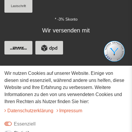
Lastschrift
* -3% Skonto
Wir versenden mit
Wir nutzen Cookies auf unserer Website. Einige von
Adresse
diesen sind essenziell, während andere uns helfen, diese
Website und Ihre Erfahrung zu verbessern. Weitere
Hauptstrasse 34
Informationen zu den von uns verwendeten Cookies und
73117 Wangen
Ihren Rechten als Nutzer finden Sie hier:
07161-9566068
Daten­schutz­erklärung
Impressum
info@tiervitalshop.de
Essenziell