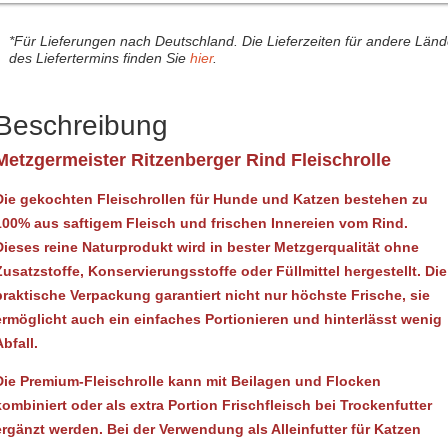
*Für Lieferungen nach Deutschland. Die Lieferzeiten für andere Län
des Liefertermins finden Sie
hier
.
Beschreibung
Metzgermeister Ritzenberger Rind Fleischrolle
Die gekochten Fleischrollen für Hunde und Katzen bestehen zu
100% aus saftigem Fleisch und frischen Innereien vom Rind.
Dieses reine Naturprodukt wird in bester Metzgerqualität ohne
Zusatzstoffe, Konservierungsstoffe oder Füllmittel hergestellt. Die
praktische Verpackung garantiert nicht nur höchste Frische, sie
ermöglicht
auch ein einfaches Portionieren und hinterlässt wenig
Abfall.
Die Premium-Fleischrolle kann mit Beilagen und Flocken
kombiniert oder als extra Portion Frischfleisch bei Trockenfutter
ergänzt werden. Bei der Verwendung als Alleinfutter für Katzen