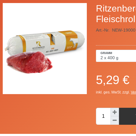
Ritzenber
Fleischrol
Art.-Nr.
NEW-19000
GRAMM
5,29 €
inkl. ges. MwSt. zzgl.
Ve