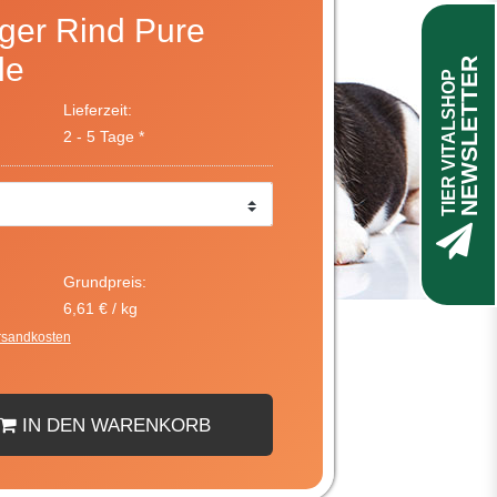
ger Rind Pure
le
NEWSLETTER
TIER VITALSHOP
Lieferzeit:
2 - 5 Tage *
Grundpreis:
6,61 € / kg
rsandkosten
IN DEN WARENKORB