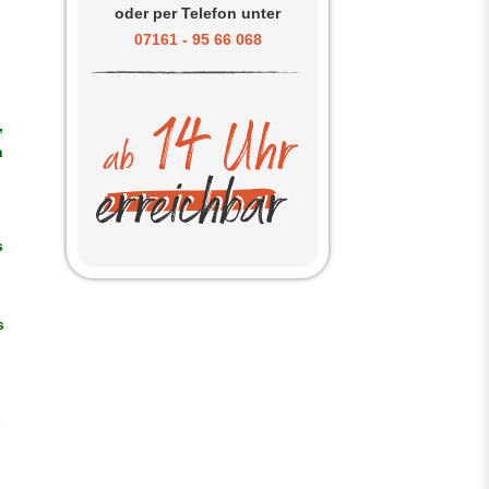
oder per Telefon unter
07161 - 95 66 068
,
h
s
s
e