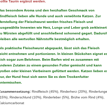
sollte Taurin ergänzt werden.
Das besondere Aroma und den herzhaften Geschmack von
Rindfleisch lieben alle Hunde und auch verwöhnte Katzen. Zur
Herstellung der Fleischwurst werden frisches Fleisch und
ausgewählte Innereien wie Herz, Lunge und Leber grob zerkleinert
zu Würsten abgefüllt und anschließend schonend gegart. Dadurc
bleiben alle wertvollen Nährstoffe bestmöglich erhalten.
Als praktische Fleischwurst abgepackt, lässt sich das Fleisch
leicht entnehmen und portionieren. In kleinen Stückchen eignet e
sich sogar zum Belohnen. Beim Barfen wird es zusammen mit
anderen Zutaten zu einem gesunden Futter gemischt und kann
großen oder kleinen Vierbeinern gefüttert werden. Katzen lieben e
pur, der Hund freut sich wenn Sie es dem Trockenfutter
untermischen.
Zusammensetzung:
Rindfleisch (45%), Rinderherz (20%), Rinderlung
(15%), Rinderschlund (10%), Rinderleber (5%), Brühe vom Rind (4%),
Calciumcarbonat