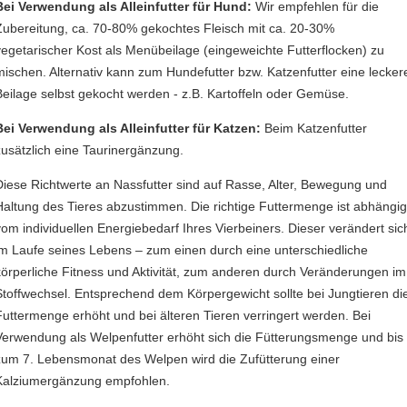
Bei Verwendung als Alleinfutter für Hund:
Wir empfehlen für die
Zubereitung, ca. 70-80% gekochtes Fleisch mit ca. 20-30%
vegetarischer Kost als Menübeilage (eingeweichte Futterflocken) zu
mischen. Alternativ kann zum Hundefutter bzw. Katzenfutter eine lecker
Beilage selbst gekocht werden - z.B. Kartoffeln oder Gemüse.
Bei Verwendung als Alleinfutter für Katzen:
Beim Katzenfutter
zusätzlich eine Taurinergänzung.
Diese Richtwerte an Nassfutter sind auf Rasse, Alter, Bewegung und
Haltung des Tieres abzustimmen. Die richtige Futtermenge ist abhängi
vom individuellen Energiebedarf Ihres Vierbeiners. Dieser verändert sic
im Laufe seines Lebens – zum einen durch eine unterschiedliche
körperliche Fitness und Aktivität, zum anderen durch Veränderungen im
Stoffwechsel. Entsprechend dem Körpergewicht sollte bei Jungtieren di
Futtermenge erhöht und bei älteren Tieren verringert werden. Bei
Verwendung als Welpenfutter erhöht sich die Fütterungsmenge und bis
zum 7. Lebensmonat des Welpen wird die Zufütterung einer
Kalziumergänzung empfohlen.