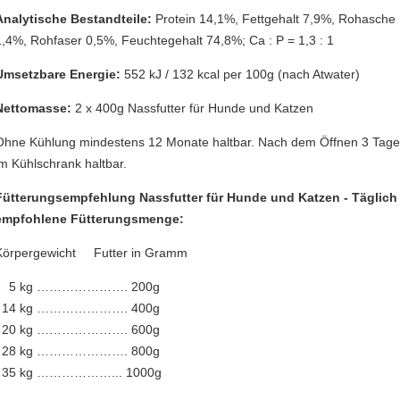
Analytische Bestandteile:
Protein 14,1%, Fettgehalt 7,9%, Rohasche
1,4%, Rohfaser 0,5%, Feuchtegehalt 74,8%; Ca : P = 1,3 : 1
Umsetzbare Energie:
552 kJ / 132 kcal per 100g (nach Atwater)
Nettomasse:
2 x 400g Nassfutter für Hunde und Katzen
Ohne Kühlung mindestens 12 Monate haltbar. Nach dem Öffnen 3 Tag
im Kühlschrank haltbar.
Fütterungsempfehlung Nassfutter für Hunde und Katzen - Täglich
empfohlene Fütterungsmenge:
Körpergewicht Futter in Gramm
5 kg …………………. 200g
14 kg …………………. 400g
20 kg …………………. 600g
28 kg …………………. 800g
35 kg ………………... 1000g