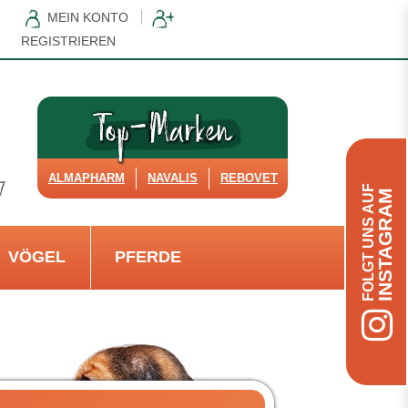
MEIN KONTO
REGISTRIEREN
ALMAPHARM
NAVALIS
REBOVET
FOLGT UNS AUF
INSTAGRAM
VÖGEL
PFERDE