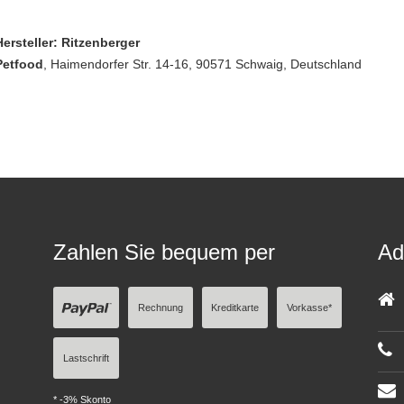
Hersteller: Ritzenberger
Petfood
, Haimendorfer Str. 14-16
, 90571 Schwaig,
Deutschland
Zahlen Sie bequem per
Ad
Rechnung
Kreditkarte
Vorkasse*
Lastschrift
* -3% Skonto