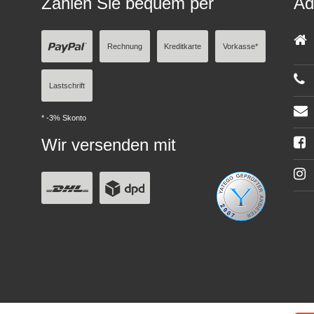
Zahlen Sie bequem per
Ad
Rechnung
Kreditkarte
Vorkasse*
Lastschrift
* -3% Skonto
Wir versenden mit