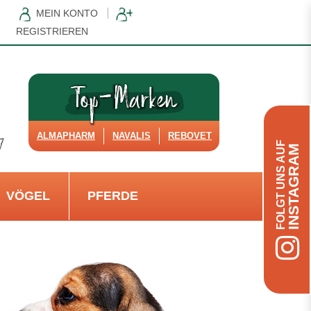
MEIN KONTO
REGISTRIEREN
ALMAPHARM
NAVALIS
REBOVET
FOLGT UNS AUF
INSTAGRAM
VÖGEL
PFERDE