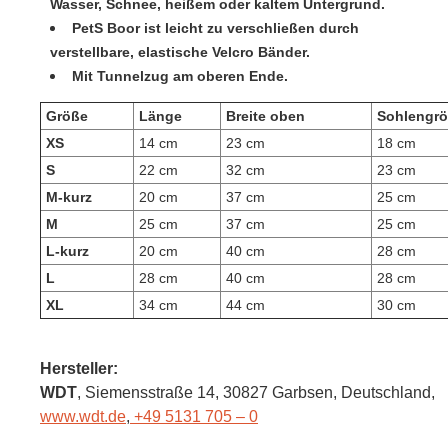
Wasser, Schnee, heißem oder kaltem Untergrund.
PetS Boor ist leicht zu verschließen durch
verstellbare, elastische Velcro Bänder.
Mit Tunnelzug am oberen Ende.
Größe
Länge
Breite oben
Sohlengr
XS
14 cm
23 cm
18 cm
S
22 cm
32 cm
23 cm
M-kurz
20 cm
37 cm
25 cm
M
25 cm
37 cm
25 cm
L-kurz
20 cm
40 cm
28 cm
L
28 cm
40 cm
28 cm
XL
34 cm
44 cm
30 cm
Hersteller:
WDT
, Siemensstraße 14
, 30827 Garbsen,
Deutschland
,
www.wdt.de
,
+49 5131 705 – 0