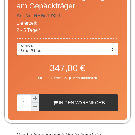
am Gepäckträger
Art.-Nr.
NEW-19309
Lieferzeit:
2 - 5 Tage *
OPTION
347,00 €
inkl. ges. MwSt. zzgl.
Versandkosten
IN DEN WARENKORB
*Für Lieferungen nach Deutschland. Die