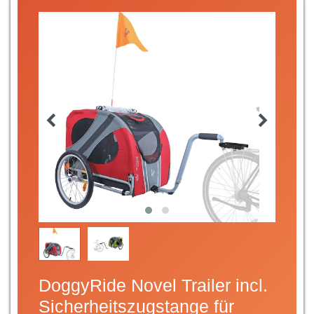
DoggyRide Novel Trailer incl.
Sicherheitszugstange für