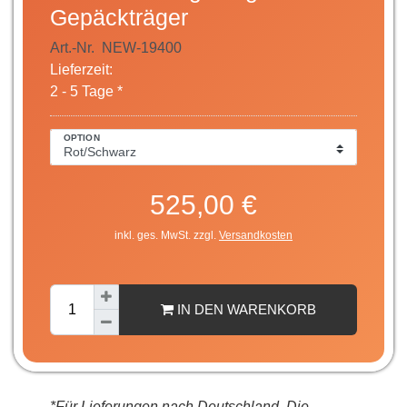
Gepäckträger
Art.-Nr.
NEW-19400
Lieferzeit:
2 - 5 Tage *
OPTION
525,00 €
inkl. ges. MwSt. zzgl.
Versandkosten
IN DEN WARENKORB
*Für Lieferungen nach Deutschland. Die