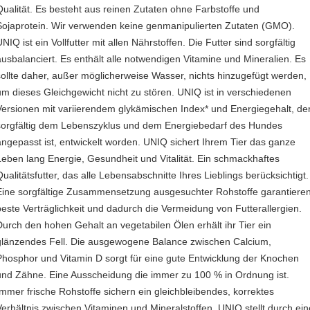
Qualität. Es besteht aus reinen Zutaten ohne Farbstoffe und
Sojaprotein. Wir verwenden keine genmanipulierten Zutaten (GMO).
NIQ ist ein Vollfutter mit allen Nährstoffen. Die Futter sind sorgfältig
ausbalanciert. Es enthält alle notwendigen Vitamine und Mineralien. Es
sollte daher, außer möglicherweise Wasser, nichts hinzugefügt werden,
um dieses Gleichgewicht nicht zu stören. UNIQ ist in verschiedenen
Versionen mit variierendem glykämischen Index* und Energiegehalt, de
sorgfältig dem Lebenszyklus und dem Energiebedarf des Hundes
angepasst ist, entwickelt worden. UNIQ sichert Ihrem Tier das ganze
Leben lang Energie, Gesundheit und Vitalität. Ein schmackhaftes
Qualitätsfutter, das alle Lebensabschnitte Ihres Lieblings berücksichtigt.
Eine sorgfältige Zusammensetzung ausgesuchter Rohstoffe garantiere
beste Verträglichkeit und dadurch die Vermeidung von Futterallergien.
Durch den hohen Gehalt an vegetabilen Ölen erhält ihr Tier ein
glänzendes Fell. Die ausgewogene Balance zwischen Calcium,
Phosphor und Vitamin D sorgt für eine gute Entwicklung der Knochen
und Zähne. Eine Ausscheidung die immer zu 100 % in Ordnung ist.
Immer frische Rohstoffe sichern ein gleichbleibendes, korrektes
Verhältnis zwischen Vitaminen und Mineralstoffen. UNIQ stellt durch ein