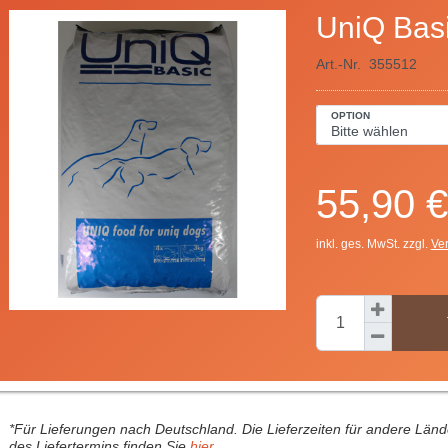
UniQ Bas
Art.-Nr.
355512
OPTION
55,90 €
inkl. ges. MwSt. zzgl.
Ve
*Für Lieferungen nach Deutschland. Die Lieferzeiten für andere Län
des Liefertermins finden Sie
hier
.