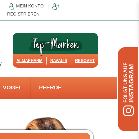
MEIN KONTO
REGISTRIEREN
ALMAPHARM
NAVALIS
REBOVET
FOLGT UNS AUF
INSTAGRAM
VÖGEL
PFERDE