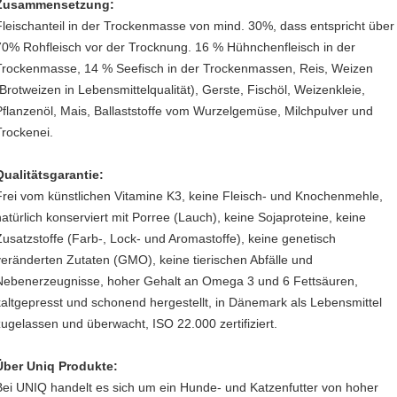
Zusammensetzung:
Fleischanteil in der Trockenmasse von mind. 30%, dass entspricht über
70% Rohfleisch vor der Trocknung. 16 % Hühnchenfleisch in der
Trockenmasse, 14 % Seefisch in der Trockenmassen, Reis, Weizen
(Brotweizen in Lebensmittelqualität), Gerste, Fischöl, Weizenkleie,
Pflanzenöl, Mais, Ballaststoffe vom Wurzelgemüse, Milchpulver und
Trockenei.
Qualitätsgarantie:
Frei vom künstlichen Vitamine K3, keine Fleisch- und Knochenmehle,
natürlich konserviert mit Porree (Lauch), keine Sojaproteine, keine
Zusatzstoffe (Farb-, Lock- und Aromastoffe), keine genetisch
veränderten Zutaten (GMO), keine tierischen Abfälle und
Nebenerzeugnisse, hoher Gehalt an Omega 3 und 6 Fettsäuren,
kaltgepresst und schonend hergestellt, in Dänemark als Lebensmittel
zugelassen und überwacht, ISO 22.000 zertifiziert.
Über Uniq Produkte:
Bei UNIQ handelt es sich um ein Hunde- und Katzenfutter von hoher