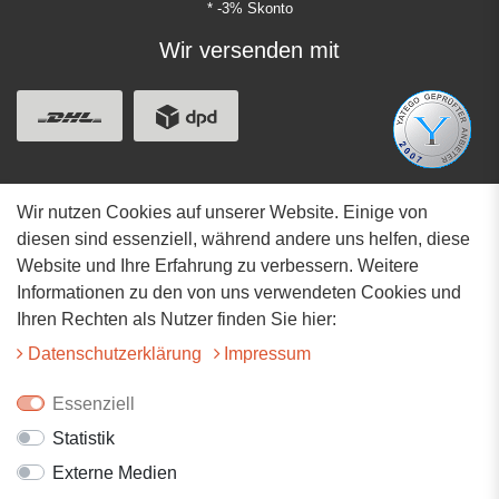
* -3% Skonto
Wir versenden mit
Wir nutzen Cookies auf unserer Website. Einige von
Adresse
diesen sind essenziell, während andere uns helfen, diese
Website und Ihre Erfahrung zu verbessern. Weitere
Hauptstrasse 34
Informationen zu den von uns verwendeten Cookies und
73117 Wangen
Ihren Rechten als Nutzer finden Sie hier:
07161-9566068
Daten­schutz­erklärung
Impressum
info@tiervitalshop.de
Essenziell
Statistik
Folgt uns auf Facebook
Externe Medien
Folgt uns auf Instagram