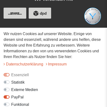
Wir nutzen Cookies auf unserer Website. Einige von
Adresse
diesen sind essenziell, während andere uns helfen, diese
Website und Ihre Erfahrung zu verbessern. Weitere
Hauptstrasse 34
Informationen zu den von uns verwendeten Cookies und
73117 Wangen
Ihren Rechten als Nutzer finden Sie hier:
07161-9566068
Daten­schutz­erklärung
Impressum
info@tiervitalshop.de
Essenziell
Statistik
Folgt uns auf Facebook
Externe Medien
Folgt uns auf Instagram
PayPal
Funktional