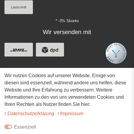
Lastschrift
* -3% Skonto
Wir versenden mit
Wir nutzen Cookies auf unserer Website. Einige von
Adresse
diesen sind essenziell, während andere uns helfen, diese
Website und Ihre Erfahrung zu verbessern. Weitere
Hauptstrasse 34
Informationen zu den von uns verwendeten Cookies und
73117 Wangen
Ihren Rechten als Nutzer finden Sie hier:
07161-9566068
Daten­schutz­erklärung
Impressum
info@tiervitalshop.de
Essenziell