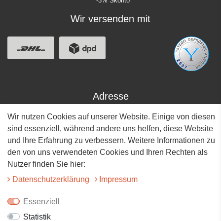
* -3% Skonto
Wir versenden mit
Adresse
Wir nutzen Cookies auf unserer Website. Einige von diesen
Hauptstrasse 34
73117 Wangen
sind essenziell, während andere uns helfen, diese Website
und Ihre Erfahrung zu verbessern. Weitere Informationen zu
07161-9566068
den von uns verwendeten Cookies und Ihren Rechten als
Nutzer finden Sie hier:
info@tiervitalshop.de
Daten­schutz­erklärung
Impressum
Folgt uns auf Facebook
Essenziell
Folgt uns auf Instagram
Statistik