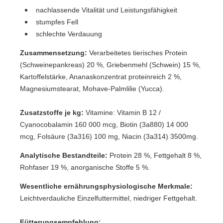
nachlassende Vitalität und Leistungsfähigkeit
stumpfes Fell
schlechte Verdauung
Zusammensetzung:
Verarbeitetes tierisches Protein
(Schweinepankreas) 20 %, Griebenmehl (Schwein) 15 %,
Kartoffelstärke, Ananaskonzentrat proteinreich 2 %,
Magnesiumstearat, Mohave-Palmlilie (Yucca).
Zusatzstoffe je kg:
Vitamine: Vitamin B 12 /
Cyanocobalamin 160 000 mcg, Biotin (3a880) 14 000
mcg, Folsäure (3a316) 100 mg, Niacin (3a314) 3500mg.
Analytische Bestandteile:
Protein 28 %, Fettgehalt 8 %,
Rohfaser 19 %, anorganische Stoffe 5 %.
Wesentliche ernährungsphysiologische Merkmale:
Leichtverdauliche Einzelfuttermittel, niedriger Fettgehalt.
Fütterungsempfehlung: