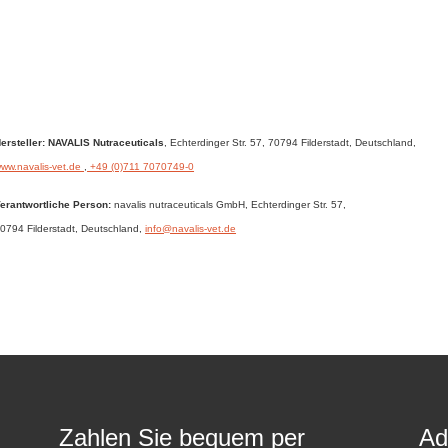
ersteller: NAVALIS Nutraceuticals
, Echterdinger Str. 57
, 70794 Filderstadt,
Deutschland
,
ww.navalis-vet.de
,
+49 (0)711 7070749-0
erantwortliche Person:
navalis nutraceuticals GmbH,
Echterdinger Str. 57,
0794 Filderstadt,
Deutschland
,
info@navalis-vet.de
Zahlen Sie bequem per
Ad