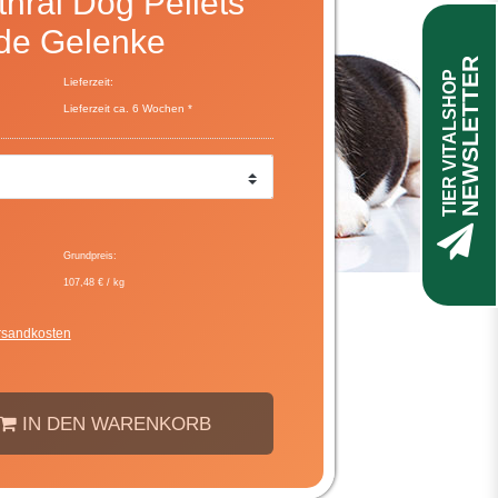
thral Dog Pellets
nde Gelenke
NEWSLETTER
TIER VITALSHOP
Lieferzeit:
Lieferzeit ca. 6 Wochen *
Grundpreis:
107,48 € / kg
rsandkosten
IN DEN WARENKORB