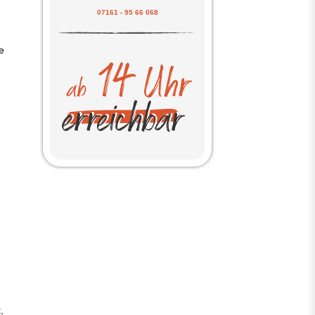
07161 - 95 66 068
e
s
,