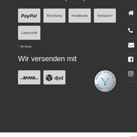
Rechnung
Kreditkarte
Vorkasse*
Lastschrift
* -3% Skonto
Wir versenden mit