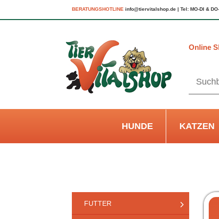
BERATUNGSHOTLINE
info@tiervitalshop.de | Tel: MO-DI & DO
Online S
HUNDE
KATZEN
FUTTER