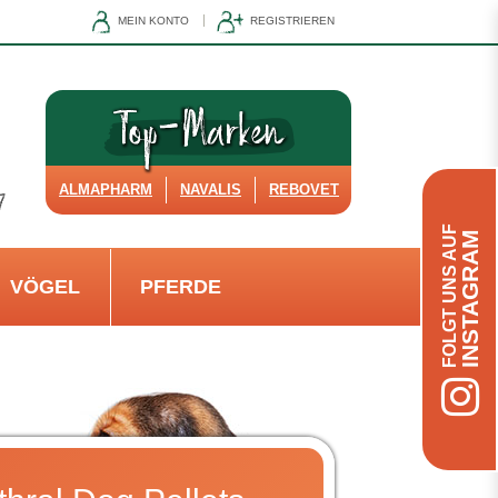
MEIN KONTO
REGISTRIEREN
ALMAPHARM
NAVALIS
REBOVET
FOLGT UNS AUF
INSTAGRAM
VÖGEL
PFERDE