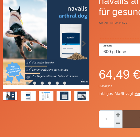
navalis ar
für gesu
Art.-Nr.
NEW-11677
OPTION
64,49 €
UVP 68,50 €
inkl. ges. MwSt. zzgl.
Ve