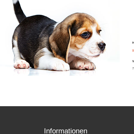
H
w
V
7
Informationen