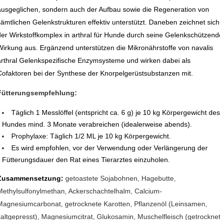
ausgeglichen, sondern auch der Aufbau sowie die Regeneration von
sämtlichen Gelenkstrukturen effektiv unterstützt. Daneben zeichnet sich
der Wirkstoffkomplex in arthral für Hunde durch seine Gelenkschützend
Wirkung aus. Ergänzend unterstützen die Mikronährstoffe von navalis
arthral Gelenkspezifische Enzymsysteme und wirken dabei als
Cofaktoren bei der Synthese der Knorpelgerüstsubstanzen mit.
Fütterungsempfehlung:
Täglich 1 Messlöffel (entspricht ca. 6 g) je 10 kg Körpergewicht de
Hundes mind.
3 Monate verabreichen (idealerweise abends).
Prophylaxe: Täglich 1/2 ML je 10 kg Körpergewicht.
Es wird empfohlen, vor der Verwendung oder Verlängerung der
Fütterungsdauer den Rat eines Tierarztes einzuholen.
Zusammensetzung:
getoastete Sojabohnen, Hagebutte,
Methylsulfonylmethan, Ackerschachtelhalm, Calcium-
Magnesiumcarbonat, getrocknete Karotten, Pflanzenöl (Leinsamen,
kaltgepresst), Magnesiumcitrat, Glukosamin, Muschelfleisch (getrocknet