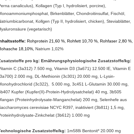
Perna canaliculus), Kollagen (Typ I, hydrolisiert, porcine),
Monoammoniumphosphat, Birkenblätter, Chondroitinsulfat, Fischöl,
Natriumbicarbonat, Kollgen (Typ II, hydrolisiert, chicken), Steviablätter,
Hyaluronsäure (vegetarisch)
Inhaltsstoffe:
Rohprotein 21,60 %, Rohfett 10,70 %, Rohfaser 2,80 %,
Rohasche 18,10%,
Natrium 1,02%
Zusatzstoffe pro kg:
Ernährungsphysiologische Zusatzstoffe/kg:
Vitamin C (3a312) 7.500 mg, Vitamin D3 (3a671) 12.500 IE, Vitamin E
(3a700) 2.000 mg, DL-Methionin (3c301) 20.000 mg, L-Lysin-
Monohydrochlorid (3c322), 5.000 mg, 3c451 L-Glutamin 30.000 mg,
3b407 Kupfer (Kupfer(II)-Protein-Hydrolysatchelat) 40 mg, 3b505
Mangan (Proteinhydrolysate-Manganchelat) 200 mg, Selenhefe aus
Saccharomyces cerevisiae NCYC R397, inaktiviert (3b811) 1,5 mg,
Proteinhydrolysate-Zinkchelat (3b612) 1.000 mg
Technologische Zusatzstoffe/kg:
1m588i Bentonit* 20.000 mg