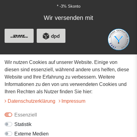
* -3% Skonto
Wir versenden mit
Wir nutzen Cookies auf unserer Website. Einige von
Adresse
diesen sind essenziell, während andere uns helfen, diese
Website und Ihre Erfahrung zu verbessern. Weitere
Hauptstrasse 34
Informationen zu den von uns verwendeten Cookies und
73117 Wangen
Ihren Rechten als Nutzer finden Sie hier:
07161-9566068
Daten­schutz­erklärung
Impressum
info@tiervitalshop.de
Essenziell
Statistik
Folgt uns auf Facebook
Externe Medien