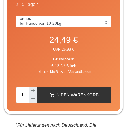
2 - 5 Tage *
OPTION
24,49 €
UVP 26,98 €
Grundpreis:
6,12 € / Stück
inkl. ges. MwSt. zzgl.
Versandkosten
IN DEN WARENKORB
*Für Lieferungen nach Deutschland. Die