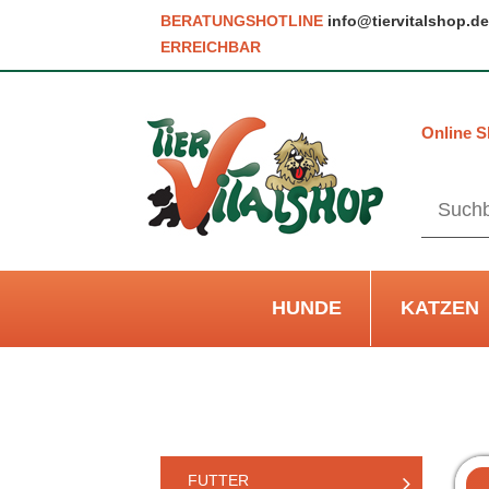
BERATUNGSHOTLINE
info@tiervitalshop.de
ERREICHBAR
Online S
HUNDE
KATZEN
FUTTER