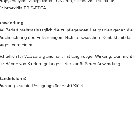
Propylenglykol, Zinkglukonat, Glyzerin, Climbazol, Duftstoffe,
Chlorhexidin TRIS-EDTA
Anwendung:
Bei Bedarf mehrmals täglich die zu pflegenden Hautpartien gegen die
Wuchsrichtung des Fells reinigen. Nicht auswaschen. Kontakt mit den
Augen vermeiden.
Schädlich für Wasserorganismen, mit langfristiger Wirkung. Darf nicht in
die Hände von Kindern gelangen. Nur zur äußeren Anwendung.
Handelsform:
Packung feuchte Reinigungstücher 40 Stück