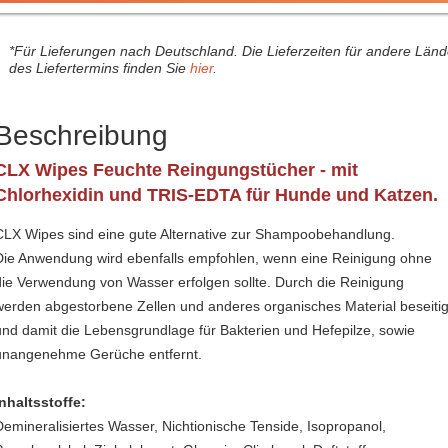
*Für Lieferungen nach Deutschland. Die Lieferzeiten für andere Län
des Liefertermins finden Sie
hier
.
Beschreibung
CLX Wipes Feuchte Reingungstücher - mit
Chlorhexidin und TRIS-EDTA für Hunde und Katzen.
CLX Wipes sind eine gute Alternative zur Shampoobehandlung.
Die Anwendung wird ebenfalls empfohlen, wenn eine Reinigung ohne
die Verwendung von Wasser erfolgen sollte. Durch die Reinigung
werden abgestorbene Zellen und anderes organisches Material beseitig
und damit die Lebensgrundlage für Bakterien und Hefepilze, sowie
unangenehme Gerüche entfernt.
Inhaltsstoffe:
Demineralisiertes Wasser, Nichtionische Tenside, Isopropanol,