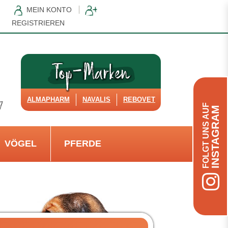
MEIN KONTO
REGISTRIEREN
ALMAPHARM
NAVALIS
REBOVET
FOLGT UNS AUF
INSTAGRAM
VÖGEL
PFERDE