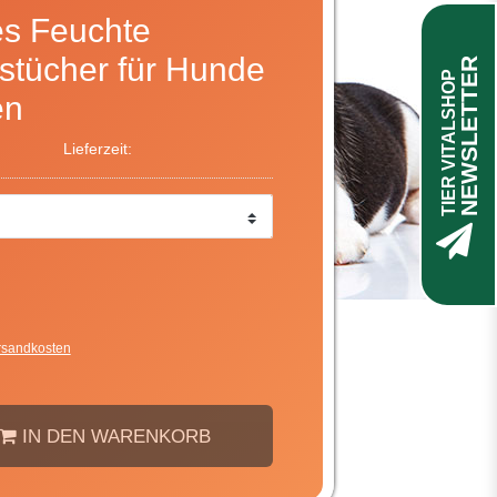
s Feuchte
stücher für Hunde
NEWSLETTER
TIER VITALSHOP
en
Lieferzeit:
rsandkosten
IN DEN WARENKORB