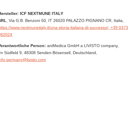
Hersteller: ICF NEXTMUNE ITALY
SRL
, Via G.B. Benzoni 50
, IT 26020 PALAZZO PIGNANO CR,
Italia
,
https://www.nextmuneitaly.it/una-storia-italiana-di-successo/
,
+39 0373
982024
Verantwortliche Person:
aniMedica GmbH a LIVISTO company,
Im Südfeld 9,
48308 Senden-Bösensell,
Deutschland
,
info.germany@livisto.com