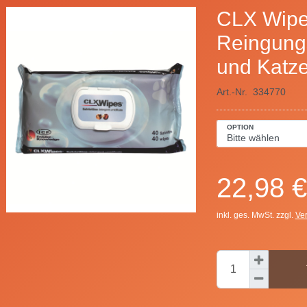
CLX Wipe
Reingung
und Katz
Art.-Nr.
334770
OPTION
22,98 €
inkl. ges. MwSt. zzgl.
Ve